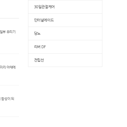
e
le
30일관절케어
ry
인터널에이드
 일부 유리기
당뇨
리버 DF
전립선
 미리 야채에
서 합성이 되