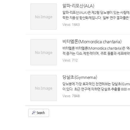
알파-리포산(ALA)
알파-리포산(ALA)은 제2형 당뇨병이 있는 사
No Image
력한 지용성 항산화제입니다. 일부 연구 결과들은 
Views
1643
비터멜론(Momordica chantaria)
비터멜론 비터멜론(Momordica chantari
No Image
적 증거는 다소 제한적이며, 주로 동물과 세포배약 
Views
712
당살초(Gymnema)
당뇨병에 가장 효과적인 천연허브는 당살초(Gym
No Image
이 있다. 최근 연구에 의하면 당살초 추출물 800 mg
Views
7848
Search