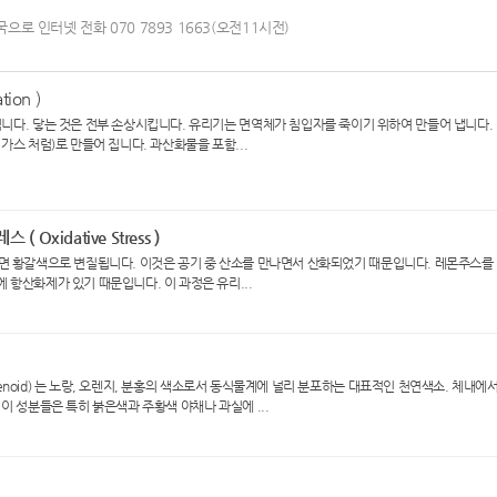
국으로 인터넷 전화 070 7893 1663(오전11시전)
tion )
니다. 닿는 것은 전부 손상시킵니다. 유리기는 면역체가 침입자를 죽이기 위하여 만들어 냅니다.
가스 처럼)로 만들어 집니다. 과산화물을 포함...
( Oxidative Stress )
노출시키면 황갈색으로 변질됩니다. 이것은 공기 중 산소를 만나면서 산화되었기 때문입니다. 레몬주스를
 항산화제가 있기 때문입니다. 이 과정은 유리...
rotenoid) 는 노랑, 오렌지, 분홍의 색소로서 동식물계에 널리 분포하는 대표적인 천연색소. 체내에
이 성분들은 특히 붉은색과 주황색 야채나 과실에 ...