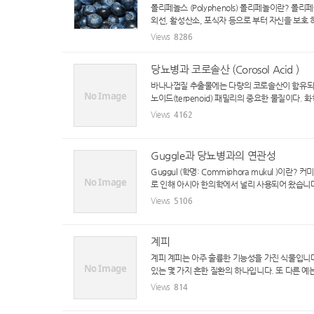
폴리페놀스 (Polyphenols) 폴리페놀이란? 폴리
외선, 활성산소, 포식자 등으로 부터 자신을 보호 
Views
8286
당뇨병과 코로솔산 (Corosol Acid )
바나나껍질 추출물에는 다량의 코로솔산이 함유되어 
No Image
노이드(terpenoid) 패밀리의 중요한 물질이다. 화학식 
Views
4162
Guggle과 당뇨병과의 연관성
Guggul (학명: Commiphora mukul 
No Image
로 인해 아시아 한의학에서 널리 사용되어 왔습니다
Views
5106
계피
계피 계피는 아주 훌륭한 기능성을 가진 식물입니다
No Image
있는 몇 가지 흔한 질환의 하나입니다. 또 다른 예는
Views
814