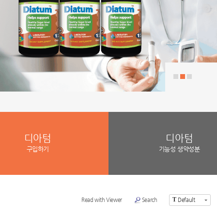
디아텀
디아텀
구입하기
기능성 생약성분
T
Read with Viewer
Search
Default