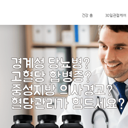
건강 홈
30일관절케어