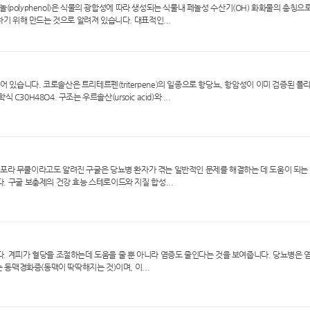
페놀(polyphenol)은 식물의 광합성에 따라 생성되는 식물내 페놀성 수산기(OH) 화화물의 총칭으로
하기 위해 만드는 것으로 알려져 있습니다. 대표적인...
있습니다. 코로솔산은 트리테르펜(triterpene)의 일종으로 항당뇨, 항암성이 이미 검증된 폴
C30H48O4. 구조는 우르솔산(ursoic acid)와 ...
)이란? 커미포라 무쿨이라고도 알려진 구굴은 당뇨병 환자가 겪는 일반적인 문제를 해결하는 데 도움이 되
. 구굴 보충제의 건강 효능 스테로이드와 지질 합성...
. 계피가 혈당을 조절하는데 도움을 줄 뿐 아니라 염증도 줄인다는 것을 보여줍니다. 당뇨병은 
 동맥경화증(동맥이 딱딱해지는 것)이며, 이...