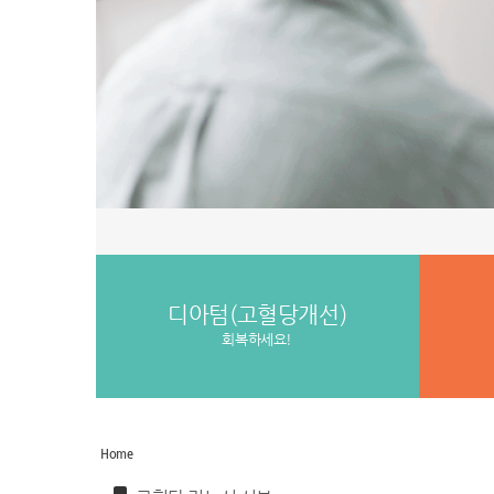
디아텀(고혈당개선)
회복하세요!
Home