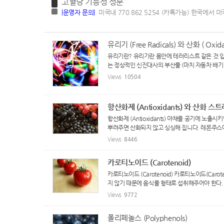
고혈당 기능성 성분
|
운영자 문의
|
미국내 770 862 5254 (카톡가능) 한국에서 미
유리기 (Free Radicals) 와 산화 ( Oxida
유리기란? 유리기란 몸안에 테러리스트 같은 것 입
는 정상적인 신진대사의 부산물 (마치 자동차 배기 
Views
10504
항산화제 (Antioxidants) 와 산화 스트레스 
항산화제 (Antioxidants) 야채를 공기에 
뿌려주면 산화되지 않고 싱싱해 집니다. 레몬주스에
Views
8446
카로티노이드 (Carotenoid)
카로티노이드 (Carotenoid) 카로티노이드(Ca
지 않기 때문에 음식물 형태로 섭취해주어야 한다. 
Views
9772
폴리페놀스 (Polyphenols)