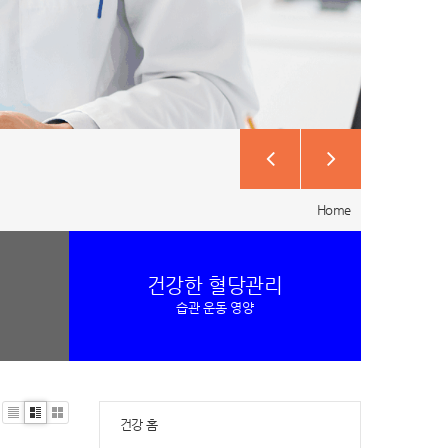
Home
건강한 혈당관리
습관 운동 영양
건강 홈
Li
Zi
G
st
n
al