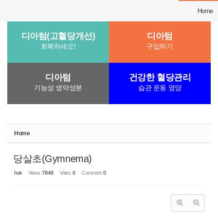
Home
디아텀(고혈당개선)
디아텀
회복하세요!
구입하기
디아텀
건강한 혈당관리
기능성 생약성분
습관 운동 영양
Home
당살초(Gymnema)
hsk
Views
7848
Votes
0
Comment
0