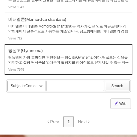
복 혈당농도를 낮추며 인슐린저항을 감소시키는 데 유용하다는 것이 입증된 강
력한 지용성 항산화제입니다. 일부 연구 결과들은 알파-리포산이 위약과 비해
Views
1643
당뇨신경병증의 진행을 ...
비터멜론(Momordica chantaria)
비터멜론 비터멜론(Momordica chantaria)은 역사가 깊은 인도 아유르베다 의
약체계에서 전통적으로 사용하는 채소입니다. 당뇨병에 대한 비터멜론의 경험
적 증거는 다소 제한적이며, 주로 동물과 세포배약 연구들로 구성됩니다. 그러
Views
712
나, 최근 인간 피험자를 대...
당살초(Gymnema)
당뇨병에 가장 효과적인 천연허브는 당살초(Gymnema)이다. 당살초는 식욕을
억제하고 설탕 탐닉증을 없애주며 혈당치를 정상적으로 유지시킬 수 있는 작용
이 있다. 최근 연구에 의하면 당살초 추출물 800 mg을 제1 형 및 2 형 당뇨 환자
Views
7848
에게 약 3 개월간 투여...
Search
Write
Prev
1
Next