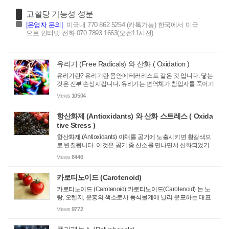
고혈당 기능성 성분
|
운영자 문의
|
미국내 770 862 5254 (카톡가능) 한국에서 미국
으로 인터넷 전화 070 7893 1663(오전11시전)
유리기 (Free Radicals) 와 산화 ( Oxidation )
유리기란? 유리기란 몸안에 테러리스트 같은 것 입니다. 닿는
것은 전부 손상시킵니다. 유리기는 면역체가 침입자를 죽이기
위하여 만들어 냅니다. 일부 유리기는 정상적인 신진대사의
Views
10504
부산물 (마치 자동차 배기 가스 처럼)로 만들어 집니다. 과산화
물을 포함...
항산화제 (Antioxidants) 와 산화 스트레스 ( Oxida
tive Stress )
항산화제 (Antioxidants) 야채를 공기에 노출시키면 황갈색으
로 변질됩니다. 이것은 공기 중 산소를 만나면서 산화되었기
때문입니다. 레몬주스를 미리 야채에 뿌려주면 산화되지 않고
Views
8446
싱싱해 집니다. 레몬주스에 항산화제가 있기 때문입니다. 이
과정은 유리...
카로티노이드 (Carotenoid)
카로티노이드 (Carotenoid) 카로티노이드(Carotenoid) 는 노
랑, 오렌지, 분홍의 색소로서 동식물계에 널리 분포하는 대표
적인 천연색소. 체내에서 합성이 되지 않기 때문에 음식물 형
Views
9772
태로 섭취해주어야 한다. 이 성분들은 특히 붉은색과 주황색
야채나 과실에 ...