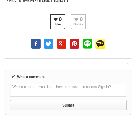
Prev
비터멜론(Momordica chantaria)
0
0
Like
Dislike
✔
Write a comment
Write a comment You do not have permission to access. Sign In?