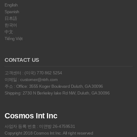
English
Spanish
日本語
한국어
中文
Tiếng Việt
CONTACT US
고객센터 : (미국) 770 862 5254
이메일 : customer@ntrh.com
주소 : Office: 3555 Koger Boulevard Duluth, GA 30096
Shipping: 2730 N Berkeley lake Rd NW, Duluth, GA 30096
Cosmos Int Inc
사업자 등록 번호 : 미연방 26-4759531
Copyright 2018 Cosmos Int Inc. All right reserved