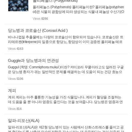
폴리페놀스 (Polyphenols)
폴리페놀스 (Polyphenols) 폴리페놀이란? 폴리페놀(polyphen
ol)은 식물의 광합성에 따라 생성되는 식물내 페놀성 수산기(O
H) 화화물의 총칭으로, 식물이 자외선, 활성산소, 포식자 등으
Views
8286
로 부터 자신을 보호 하기 위해 만드는 것으로 알려져 있습니
다. 대표적인...
당뇨병과 코로솔산 (Corosol Acid )
바나나껍질 추출물에는 다량의 코로솔산이 함유되어 있습니다. 코로솔산은 트
리테르펜(triterpene)의 일종으로 항당뇨, 항암성이 이미 검증된 폴리페놀 테르
페노이드(terpenoid) 패밀리의 중요한 물질이다. 화학식 C30H48O4. 구조는 우
Views
4163
르솔산(ursoic acid)와 ...
Guggle과 당뇨병과의 연관성
Guggul (학명: Commiphora mukul )이란? 커미포라 무쿨이라고도 알려진 구굴
은 당뇨병 환자가 겪는 일반적인 문제를 해결하는 데 도움이 되는 건강 효능으
로 인해 아시아 한의학에서 널리 사용되어 왔습니다. 구굴 보충제의 건강 효능
Views
5106
스테로이드와 지질 합성...
계피
계피 계피는 아주 훌륭한 기능성을 가진 식물입니다. 계피가 혈당을 조절하는
데 도움을 줄 뿐 아니라 염증도 줄인다는 것을 보여줍니다. 당뇨병은 염증과 연
관이 있는 몇 가지 흔한 질환의 하나입니다. 또 다른 예는 동맥경화증(동맥이 딱
Views
814
딱해지는 것)이며, 이...
알파-리포산(ALA)
알파-리포산(ALA)은 제2형 당뇨병이 있는 사람에서 산화스트레스를 줄이고 공