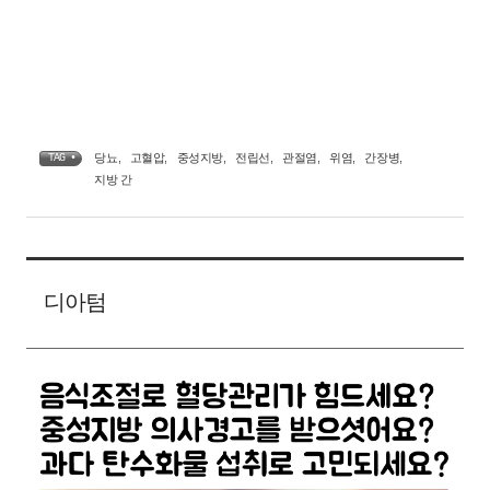
당뇨
,
고혈압
,
중성지방
,
전립선
,
관절염
,
위염
,
간장병
,
TAG •
지방 간
디아텀