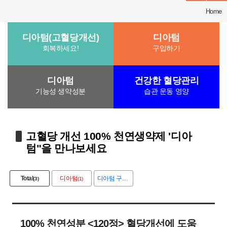
Home
디아텀(고혈당개선)
디아텀
회복하세요!
구입하기
디아텀
건강한 혈당관리
기능성 생약성분
습관 운동 영양
고혈당 개선 100% 천연생약제 '디아
텀"을 만나보세요
Total
디아텀
디아텀 구입
(3)
(1)
(1)
100% 천연성분 <120정> 혈당개선에 도움