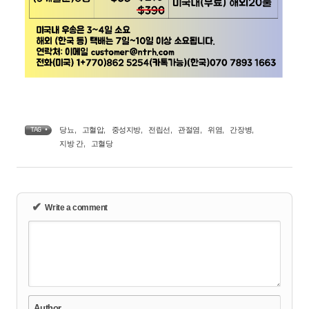
당뇨
,
고혈압
,
중성지방
,
전립선
,
관절염
,
위염
,
간장병
,
TAG •
지방 간
,
고혈당
✔
Write a comment
Author