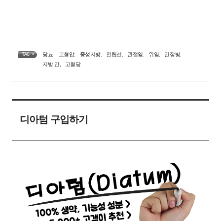
당뇨
,
고혈압
,
중성지방
,
전립선
,
관절염
,
위염
,
간장병
,
TAG •
지방 간
,
고혈당
디아텀 구입하기