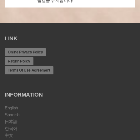
품질을 유지합니다.
LINK
Online Privacy Policy
Return Policy
Terms Of Use Agreement
INFORMATION
English
Spanish
日本語
한국어
中文