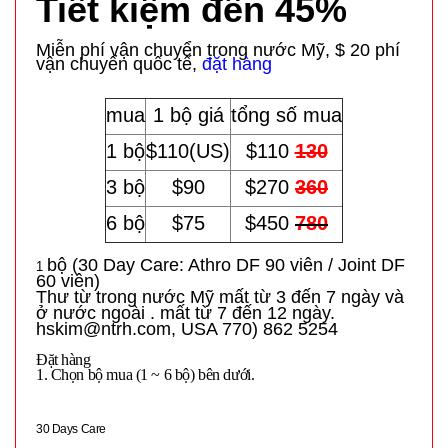
Tiết kiệm đến 45%
Miễn phí vận chuyển trong nước Mỹ, $ 20 phí
vận chuyển quốc tế,
đặt hàng
mua
1 bộ giá
tổng số mua
1 bộ
$110(US)
$110
130
3 bộ
$90
$270
360
6 bộ
$75
$450
780
bộ (30 Day Care: Athro DF 90 viên / Joint DF
1
60 viên)
Thư từ trong nước Mỹ mất từ ​​3 đến 7 ngày và
ở nước ngoài . mất từ ​​7 đến 12 ngày.
hskim@ntrh.com, USA 770) 862 5254
Đặt hàng
1. Chọn bộ mua (1 ~ 6 bộ) bên dưới.
30 Days Care