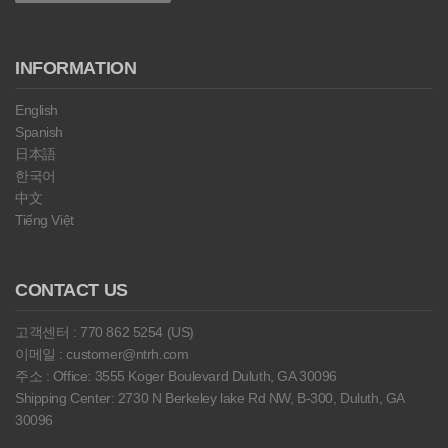
INFORMATION
English
Spanish
日本語
한국어
中文
Tiếng Việt
CONTACT US
고객센터 : 770 862 5254 (US)
이메일 : customer@ntrh.com
주소 : Office: 3555 Koger Boulevard Duluth, GA 30096
Shipping Center: 2730 N Berkeley lake Rd NW, B-300, Duluth, GA
30096