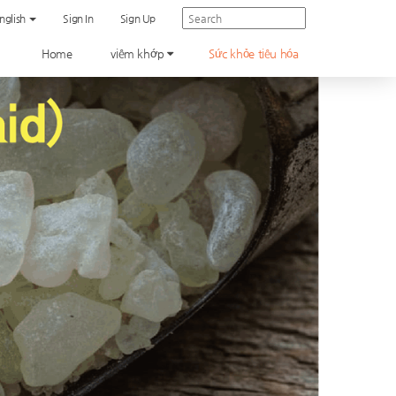
nglish
Sign In
Sign Up
Home
viêm khớp
Sức khỏe tiêu hóa