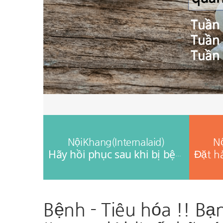
NộiKhang(Internalaid)
Nộ
Hãy hồi phục sau khi bị bệnh dạ dày
Bệnh - Tiêu hóa !! Bạ