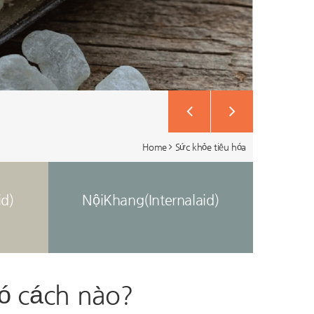
Home
Sức khỏe tiêu hóa
id)
NộiKhang(Internalaid)
có cách nào?