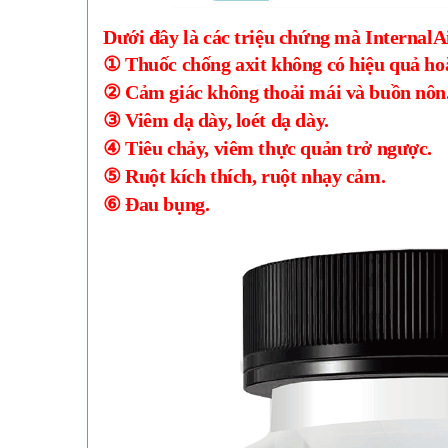
Dưới đây là các triệu chứng mà InternalAi
① Thuốc chống axit không có hiệu quả hoặ
② Cảm giác không thoải mái và buồn nôn
③ Viêm dạ dày, loét dạ dày.
④ Tiêu chảy, viêm thực quản trở ngược.
⑤ Ruột kích thích, ruột nhạy cảm.
⑥ Đau bụng.