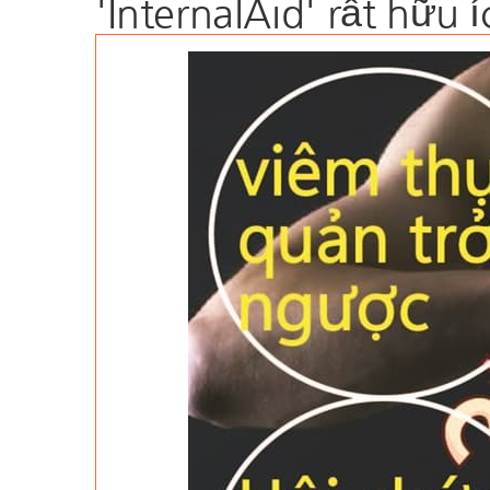
'InternalAid' rất hữu í