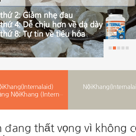
iKhang(Internalaid)
NộiKhang(Internala
Đặt hàng NộiKhang (Internalaid)
n đang thất vọng vì không 