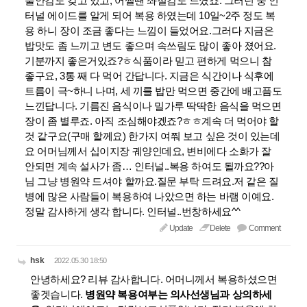
불안감도 갖고 있고, 어쩔땐 좌절감도 느꼈죠. 그러던 중 인
터널 에이드를 알게 되어 복용 하였는데 10일~2주 정도 복
용 하니 장이 조금 좋다는 느낌이 들었어요.그러다 지금은
밥맛도 좀 느끼고 변도 좋으며 속쓰림도 많이 좋아 졌어요.
기분까지 좋은거있죠?ㅎ식품이라 믿고 편하게 먹으니 참
좋구요, 3통 째 다 먹어 간답니다. 지금은 식간이나 식후에
트름이 극~하니 나며, 세 끼를 밥만 먹으면 중간에 배고픔도
느낀답니다. 기름진 음식이나 밀가루 딱딱한 음식을 먹으면
장이 좀 별루죠. 아직 조심해야겠죠?ㅎㅎ계속 더 먹어야 할
것 같구요(구매 할께요) 한가지 여쭤 보고 싶은 것이 있는데
요 어머님께서 십이지장 궤양인데요, 변비에다 소화가 잘
안되면 계속 설사가 좀… 인터널..복용 하여도 될까요??아
님 그냥 병원약 드셔야 할까요.질문 부탁 드려요.저 같은 질
병에 많은 사람들이 복용하여 나았으면 하는 바램 이예요.
정말 감사하게 생각 합니다. 인터널..번창하세요^^
Update
Delete
Comment
hsk
2022.05.30 18:50
안녕하세요? 리뷰 감사합니다. 어머니께서 복용하셨으면
좋겟습니다.
병원약 복용여부는 의사선생님과 상의하세