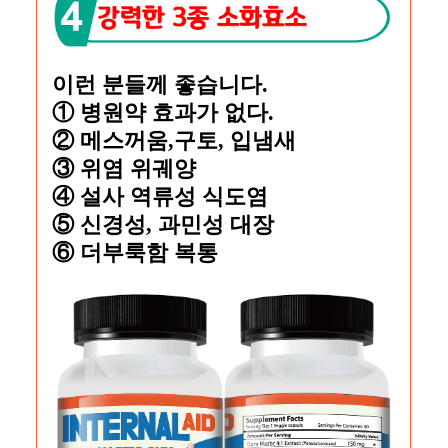
이런 분들께 좋습니다.
① 병원약 효과가 없다.
② 메스꺼움,구토, 입냄새
③ 위염 위궤양
④ 설사 역류성 식도염
⑤ 신경성, 과민성 대장
⑥ 더부룩함 복통