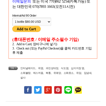
이메일문의
또는 미국 770)862 5254(카톡가능) 또
는 대한민국 070)7893 1663(오전11시전)
InternalAid 90 Order
(휴대폰번호 / 이메일 주소필수 기입)
2. Add to Cart( 장바구니에 넣기)
3. Check out (또는 PayPal Checkout)을 클릭 카드번호 기입
후 제출
인터널에이드
,
위염
,
과민성대장
,
식도염
,
십이지장 염
,
TAG •
소화불량
,
메스꺼움
,
복통
,
위궤양
,
소화효소
,
위암
,
입냄새
,
설사