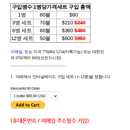
구입병수
1병당가격
세트 구입 총액
1병
80불
$80
3병 세트
70불
$210
$240
6병 세트
60불
$360
$480
12병 세트
50불
$600
$
960
이메일
또는 미국 770)862 5254(카톡가능) 또는 대한민
국 070)7893 1663(오전11시전)
_________________________
1. 아래에서 인터널에이드 구입 세트 (1~12병)을 정합니다.
InternalAid 90 Order
(휴대폰번호 / 이메일 주소필수 기입)