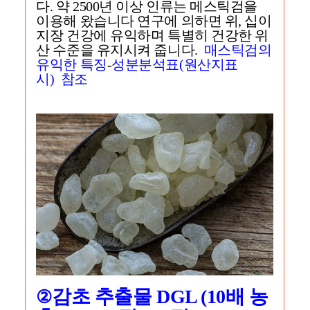
다. 약 2500년 이상 인류는 메스틱검을
이용해 왔습니다 연구에 의하면 위, 십이
지장 건강에 유익하며 특별히 건강한 위
산 수준을 유지시켜 줍니다.
매스틱검의
유익한 특징
-
성분분석표(원산지표
시) 참조
감초 추출물 DGL (10배 농
②