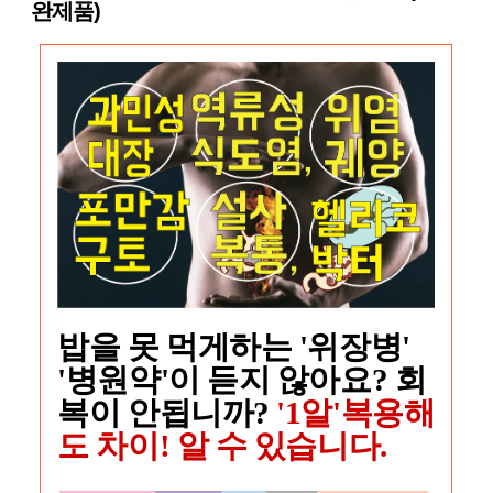
완제품)
밥을 못 먹게하는 '위장병'
'병원약'이 듣지 않아요? 회
복이 안됩니까?
'1알'복용해
도 차이! 알 수 있습니다.