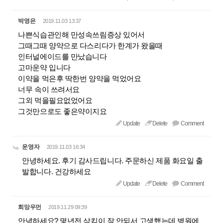
박영은
2019.11.03 13:37
나쁜식습관인해 만성속쓰림증상 있어서
그때그때 양약으로 다스리다가 한계가 왔을때
인터널에이드를 만났습니다
고마운약 입니다
이약을 먹은후 딱한번 양약을 먹었어요
너무 속이 쓰려서요
그외 먹을필요없었어요
그것만으로도 좋은약이지요
Update
Delete
Comment
운영자
2019.11.03 16:34
안녕하세요. 후기 감사드립니다. 주문하신 제품 화요일 출
발합니다. 건강하세요
Update
Delete
Comment
희망우먼
2019.11.29 09:39
안녕하세요? 몇년전 삼킴이 잘 안되서 고생했는데 병원에