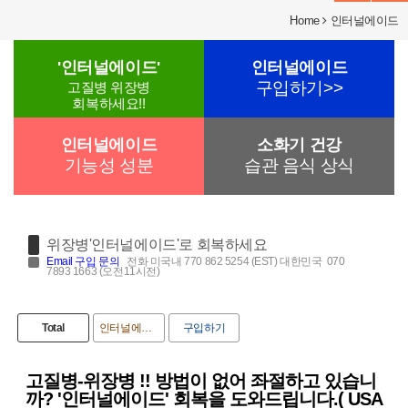
Home
인터널에이드
'인터널에이드'
인터널에이드
구입하기>>
고질병 위장병
회복하세요!!
인터널에이드
소화기 건강
기능성 성분
습관 음식 상식
위장병'인터널에이드'로 회복하세요
Email
구입 문의
전화 미국내 770 862 5254 (EST) 대한민국 070
7893 1663 (오전11시전)
Total
인터널에이드
구입하기
고질병-위장병 !! 방법이 없어 좌절하고 있습니
까? '인터널에이드' 회복을 도와드립니다.( USA