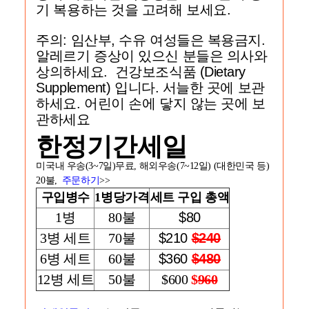
기 복용하는 것을 고려해 보세요.
주의: 임산부, 수유 여성들은 복용금지.
알레르기 증상이 있으신 분들은 의사와
상의하세요. 건강보조식품 (Dietary
Supplement) 입니다. 서늘한 곳에 보관
하세요. 어린이 손에 닿지 않는 곳에 보
관하세요
한정기간세일
미국내 우송(3~7일)무료, 해외우송(7~12일) (대한민국 등)
20불,
주문하기
>>
구입병수
1병당가격
세트 구입 총액
1병
80불
$80
3병 세트
70불
$210
$240
6병 세트
60불
$360
$480
12병 세트
50불
$600
$
960