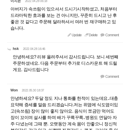
이지은
2022.04.28 06:18
아버지가 속쓰림이 있으셔서 드시기시작하셨고, 처음부터
드라마틱한 효과를 보는 건 아니지만, 꾸준히 드시고 난 후
좋은 것 같다고 주문해 달라하셔서 여러 번 재구매하고 있
습니다.
Update
Delete
Comment
hsk
2022.04.28 16:46
안녕하세요? 리뷰 올려주셔서 감사드립니다. 보니 세번째
주문하셨네요. 다음 주문부터 추가로 디스카운트 해 드릴
게요. 감사드립니다
Comment
Won
2022.05.30 18:37
안녕하세요? 두달 정도 지나 통화를 한적이 있는데요..대충
요약해 증세를 말씀 드리겠습니다.저는 위염에 식도염이있
고(속쓰림) 장이 많이 좋지 않아요. 음식이 쪼금만 먹어도
장이 꼬이며 설사를 하며 배가 꾸륵꾸륵..병원도 연달아 자
주 다녔는데 그때 뿐. 오랫동안 계속 몸이 안좋으니 정신적