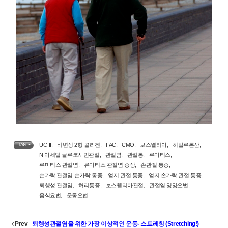
UC-II
,
비변성 2형 콜라겐
,
FAC
,
CMO
,
보스웰리아
,
히알루론산
,
TAG •
N 아세틸 글루코사민관절
,
관절염
,
관절통
,
류마티스
,
류마티스 관절염
,
류마티스 관절염 증상
,
손관절 통증
,
손가락 관절염 손가락 통증
,
엄지 관절 통증
,
엄지 손가락 관절 통증
,
퇴행성 관절염
,
허리통증
,
보스웰리아관절
,
관절염 영양요법
,
음식요법
,
운동요법
Prev
퇴행성관절염을 위한 가장 이상적인 운동- 스트레칭 (Stretching!)