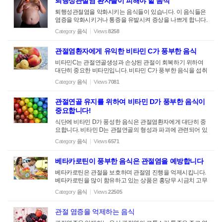
퇴행성관절염 환자들이 피해야 할 음식
퇴행성관절염을 악화시키는 음식들이 있습니다. 이 음식들은
염증을 악화시키거나 통증을 유발시켜 증상을 나쁘게 합니다.
관절염에 나쁜 아래 음식들은 www.whfood.com에 자세히 나
Category
음식
Views
8258
와있습니다. 아래 음식들을 피하도록 노력하세요. (수정 1/05/
23) 1. 튀긴 음식 2. 트랜스 지방이 함유된 음식 - 마가린, 감자
관절염환자에게 유익한 비타민 C가 풍부한 음식
칩 등 3. 포화지방 (버터, 동물성지방 등) 4. 하얀색 곡물 (하얀
밥, 하얀 밀가루)- 현미, 통밀 음식으로 바꾼다 5. 패스트 푸드(
비타민C는 관절연골생성과 손상된 관절이 회복하기 위하여
맥더널드 햄버거 등)과 관련된 음식, 스낵 등 6. 옥수수 식용유,
대단히 중요한 비타민입니다. 비타민 C가 풍부한 음식을 섭취
해바라기 씨, 콩기름 등 - 관절염 환자에겐 올리브 유가 좋습니
하는 관절염 환자는 더디게 진행됩니다. 비타민 C가 풍부한 음
Category
음식
Views
7081
다. Diet for Osteoarthritis - Foods to eliminate Diets that are hig
식 파파야 벨 페퍼 브러컬리 딸기 오렌지 겐덜러프 키위 컬리
h in ...
플라워 케일 자몽 토마토 라즈베리 Foods with Vitamin C - Sci
관절연골 유지를 위하여 비타민 D가 풍부한 음식이
entists have established that the antioxidant Vitamin C is impo
rtant to developing normal cartilage, and that it may even be a
중요합니다!
ble to reverse some cartilage damage. Researcher have foun
식단에 비타민 D가 풍성한 음식은 관절염환자에게 대단히 중
d that osteoarthritis patients who consume more vitamin c in th
요합니다. 비타민 D는 관절연골의 형성과 파괴에 관련되어 있
eir diet have a slower progression of the disease than patients
습니다. 비타민 D가 풍부한 음식은 정어리, 새우, D 강화 우유,
who...
Category
음식
Views
6571
대구, 계란 등입니다. D강화 오렌지 쥬스, 요쿠르트 등도 있습
니다. 비타민 D는 음식을 통하여 충분한 양이 들어오기가 어렵
베타카로틴이 풍부한 음식은 관절염을 예방합니다
습니다. 비타민 D를 영양제로 보충하는 것을 고려해 보세요. F
oods with Vitamin D - Osteoarthritis progresses more slowly in
베타카로틴은 관절을 보호하며 관절염 진행을 억제시킵니다.
patients who have plenty of Vitamin D in their diet. In addition,
베타카로틴을 많이 함유하고 있는 상품은 홍당무 시금치 고무
this vitamin has been linked to rebuilding cartilage and preve
마 (껍질을 같이 섭취) 케일 콜라드 그린 겨울 호박 켄돌로프
Category
음식
Views
22505
nting the breakdown of cartilage. Foods that contain Vitamin D
로메인상추 브로콜리 Foods that contain Beta-Carotene - This
...
compound is an antioxidant that's been shown to help protect
관절 염증을 억제하는 음식
joints and slow down osteoarthritis. Foods that contain high le
vels of beta carotene are: Carrots Boiled spinach Sweet potat