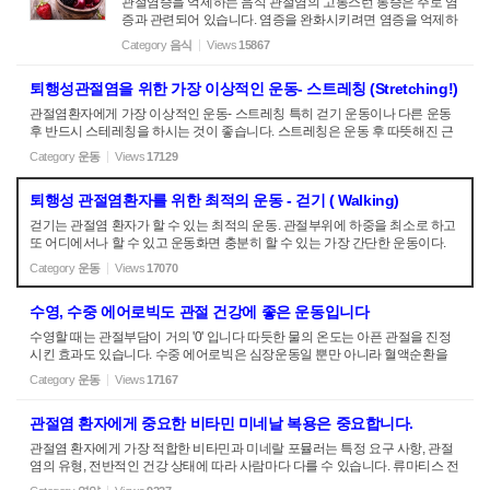
관절염증을 억제하는 음식 관절염의 고통스런 통증은 주로 염
oes with skin Kale Collard greens Winter squash Canteloupe
증과 관련되어 있습니다. 염증을 완화시키려면 염증을 억제하
Romaine lettuce Broccoli
는 음식을 식단에 추가하는 것이 좋습니다. 1. 오메가 3가 포함
Category
음식
Views
15867
된 음식 연어 (야생) 호두 아마씨 2. 플라보노이드인 카르세틴
(quercetin )을 함유한 식품 사과 아스파라가스 체리 녹차 양파
퇴행성관절염을 위한 가장 이상적인 운동- 스트레칭 (Stretching!)
라스베리 시금치 3. 항염 기능을 가진 향료 오래가노 생강 세
이지 타임 터메릭 Diet for Osteoarthritis - Foods that fight infla
관절염환자에게 가장 이상적인 운동- 스트레칭 특히 걷기 운동이나 다른 운동
mmation Much of the pain that accompanies with arthritis is du
후 반드시 스테레칭을 하시는 것이 좋습니다. 스트레칭은 운동 후 따뜻해진 근
e to inflammation associated with the disease. To ease pain, y
육을 이완시켜주고 더 유하게 합니다. 뼈와 관절 주변에 근육들이 팽팽해 지면
Category
운동
Views
17129
ou will want to add foods that are inflammation fighters. Food
당연히 관절에 부담이 됩니다. 주변 근육도 압력이 가해지고 당연히 통증이 증
s...
가됩니다. 스트레칭은 팽팽해지 근육을 풀어주게 되므로 당연히 통증이 감소하
퇴행성 관절염환자를 위한 최적의 운동 - 걷기 ( Walking)
게 됩니다
걷기는 관절염 환자가 할 수 있는 최적의 운동. 관절부위에 하중을 최소로 하고
또 어디에서나 할 수 있고 운동화면 충분히 할 수 있는 가장 간단한 운동이다.
아프면 좀 천천히 걷고, 전에 운동한 경험이 없더라도 그냥 밖에서 할 수 있는
Category
운동
Views
17070
운동이다. 처음에는 2-3분으로 시작하다 매일 20분이상 걸을 수 있을 때까지
계속 운동시간을 늘인다. 걷기운동은 1. 전신운동이며 운동능력을 향상시킵니
수영, 수중 에어로빅도 관절 건강에 좋은 운동입니다
다 2. 관절에 윤활작용을 개선시킵니다. 3. 칼로리를 소모시켜 체중을 유지시켜
줍니다
수영할 때는 관절부담이 거의 '0' 입니다 따듯한 물의 온도는 아픈 관절을 진정
시킨 효과도 있습니다. 수중 에어로빅은 심장운동일 뿐만 아니라 혈액순환을
촉진시켜 산소공급을 회복을 신속하게 합니다. 이 운동은 특별히 척추관절과
Category
운동
Views
17167
무릎관절에 좋은 운동입니다. 특별히 척추관절은 피순환이 원활하지 않으면 영
양이 공급이 안됩니다. 수영은 혈액순환을 촉진시켜 척추와 주변조직이 영양이
관절염 환자에게 중요한 비타민 미네날 복용은 중요합니다.
잘 흡수가 되도록 합니다. 즉 수영을 하면 디스크가 잘 움직여서 영양을 잘 흡수
하는데 도움이 된다는 것입니다. 그래서 더 이상 퇴행되는 것을 예방하는 것입
관절염 환자에게 가장 적합한 비타민과 미네랄 포뮬러는 특정 요구 사항, 관절
니다 "Photo by: www.localfitness.com.au" var vglnk = {api_url: '//api.viglink.c...
염의 유형, 전반적인 건강 상태에 따라 사람마다 다를 수 있습니다. 류마티스 전
문의나 공인 영양사 등 의료 전문가와 협력하여 개인의 요구 사항을 충족하는