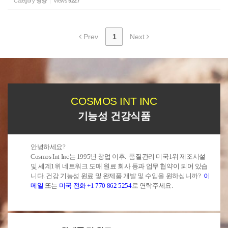
Category
영양
Views
9227
맞춤형 계획을 세우는 것이 중요합니다. 다음은 관절염 환자에게 도움이 될 수
있는 비타민과 미네랄의 균형 잡힌 배합에 대한 일반적인 지침입니다: 1. 종합
비타민 및 미네랄 보충제: 고품질 종합비타민은 광범위한 필수 비타민과 미네
랄을 제공할 수 있습니다. 관절과 뼈 건강을 위해 특별히 제조된 제품을 찾으십
Prev
1
Next
시오. 비타민 C, D, E는 물론 칼슘과 마그네슘과 같은 미네랄이 포함되어 있는
지 확인하세...
COSMOS INT INC
기능성 건강식품
안녕하세요?
Cosmos Int Inc는 1995년 창업 이후. 품질관리 미국1위 제조시설
및 세계1위 네트워크 도매 원료 회사 등과 업무 협약이 되어 있습
니다. 건강 기능성 원료 및 완제품 개발 및 수입을 원하십니까?
이
메일
또는
미국 전화 +1 770 862 5254
로 연락주세요.