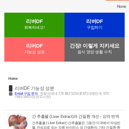
Home
리버DF
리버DF
회복하세요!
구입하기
리버DF
간장! 이렇게 지키세요
기능성 성분
음식 영양 생활 수칙
Home
리버DF 기능성 성분
Email
구입 문의
전화 미국내 770 862 5254 (EST) 대한민국 070
7893 1663 (오전11시전)
간 추출물 (Liver Extract)과 간질환 개선 - 요약 번역
간추출물 ( Liver Extract ) 간추출물은 그동안 미국에서 악성빈
혈, 만성피로 또는 각종 바이러스 성 간염환자, 기타 간질환 환