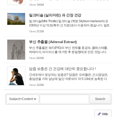
자에게 건강식품으로 상품화되어 판매되어 왔습니다. 간 추출
Views
74084
물은 보통 돼지, 소의 간에서 지방과 콜레스테롤 등을 제거한
후 살...
밀크티슬 (실리마린) 과 간장 건강
밀크티슬(Milk Thistle) 밀크티슬 (학명 Silybum marianum) 은
2000년 이상 약초(특히 간 치료)로서 이용되어 왔습니다. 밀트
티슬에는 플로보노이드 종류인 실리마린이라는 물질이 있는
Views
27209
데 이 물질이 간을 손상시킬 수 있는 독성물질(예를 들면 타이
레놀 - 아...
부신 추출물 (Adrenal Extract)
부신 추출물은 돼지(PIG)의 부신 전체를 중금속, 콜레스테롤,
박테리아, 바이러스를 제거한 후 분말형태로 만든 것입니다.
부신 추출물은 단백질, 호르몬, 핵산, 적은 양의 CORTICOSTE
Views
52069
ROIDS 등이 함유되어 있습니다. 이 성분들은 만성 피로, 알레
르기, 염증 ...
담즙 보충은 간 건강에 대단히 중요합니다 !
간세포에서 생성되는 담즙은? 담즙은 모세혈관, 간소엽담관,
총담관을 거쳐 담낭에 일단 저류되어 약 5-10배로 농축된 다
음 필요에 따라 총담관(담도)으로부터 십이지장으로 배출되는
Views
13266
황색의 액체 이다. 담즙은 담즙색소, 담즙산, 콜레스테롤이 그
주성분으로 ...
Search
Write