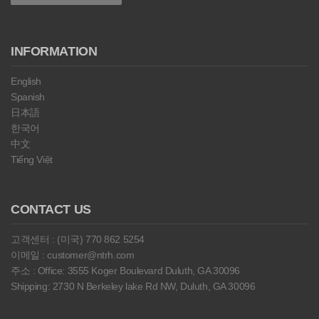
INFORMATION
English
Spanish
日本語
한국어
中文
Tiếng Việt
CONTACT US
고객센터 : (미국) 770 862 5254
이메일 : customer@ntrh.com
주소 : Office: 3555 Koger Boulevard Duluth, GA 30096
Shipping: 2730 N Berkeley lake Rd NW, Duluth, GA 30096