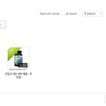
T
Read with Viewer
Search
Default
h
14
APR
by hsk
전립선 개선 생약 제품 - 프
로맨