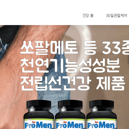
건강 홈
30일관절케어