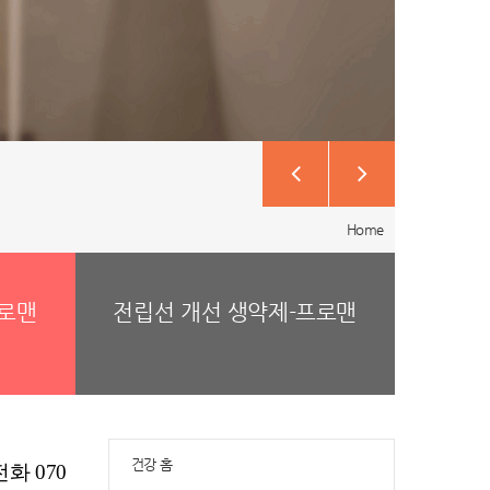
Home
프로맨
전립선 개선 생약제-프로맨
건강 홈
화 070