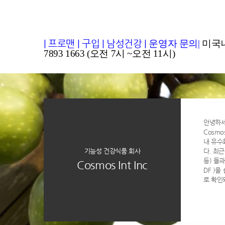
|
프로맨
|
구입
|
남성건강
|
운영자 문의
|
미국내
7893 1663 (오전 7시 ~오전 11시)
안녕하
Cosmo
내 유수
기능성 건강식품 회사
다. 최근
등) 들과 
Cosmos Int Inc
DF )
로 확인