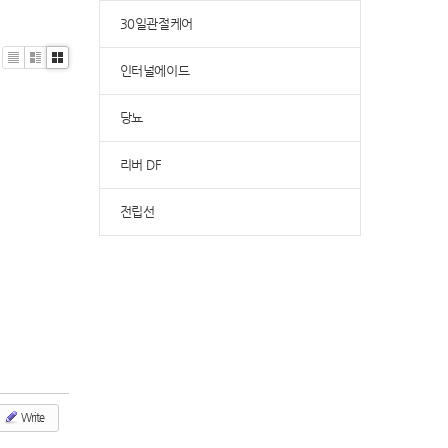
30일관절케어
인터널에이드
Li
Zi
G
st
n
al
e
le
당뇨
ry
리버 DF
전립선
Write