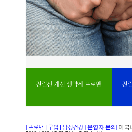
전립선 개선 생약제-프로맨
전립
|
프로맨
|
구입
|
남성건강
|
운영자 문의
|
미국내