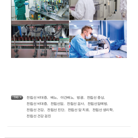
전립선 비대증
,
배뇨
,
야간배뇨
,
방광
,
전립선 증상
,
TAG •
전립선 비대증
,
전립선암
,
전립선 검사
,
전립선암예방
,
전립선 건강
,
전립선 진단
,
전립선 암 치료
,
전립선 생리학
,
전립선 건강 검진