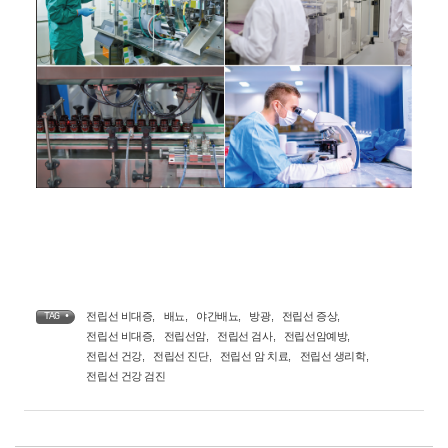
전립선 비대증
,
배뇨
,
야간배뇨
,
방광
,
전립선 증상
,
TAG •
전립선 비대증
,
전립선암
,
전립선 검사
,
전립선암예방
,
전립선 건강
,
전립선 진단
,
전립선 암 치료
,
전립선 생리학
,
전립선 건강 검진