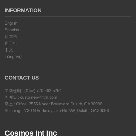
INFORMATION
English
Spanish
日本語
한국어
中文
Tiếng Việt
CONTACT US
고객센터 : (미국) 770 862 5254
이메일 : customer@ntrh.com
주소 : Office: 3555 Koger Boulevard Duluth, GA 30096
Shipping: 2730 N Berkeley lake Rd NW, Duluth, GA 30096
Cosmos Int Inc