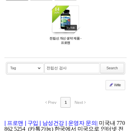
14
APR
by hsk
전립선 개선 생약 제품 -
프로맨
Search
Write
Prev
1
Next
|
프로맨
|
구입
|
남성건강
|
운영자 문의
|
미국내 770
862 5254 (카톡가능) 한국에서 미국으로 인터넷 전