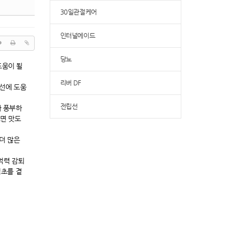
30일관절케어
인터널에이드
당뇨
도움이 될
리버 DF
개선에 도움
전립선
가 풍부하
면 맛도
더 많은
억력 감퇴
식초를 곁