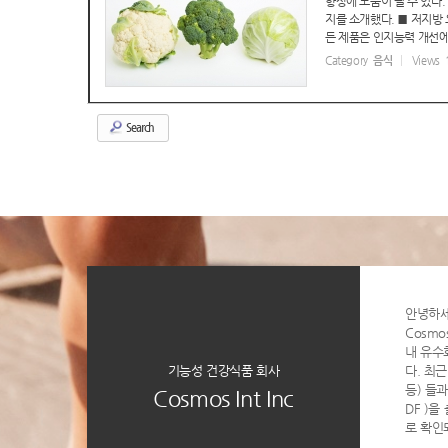
향상에 도움이 될 수 있다
지를 소개했다. ■ 저지방
든 제품은 인지능력 개선에 
Category
음식
Views
Search
안녕하
Cosmo
내 유수
기능성 건강식품 회사
다. 최근
등) 들과 
Cosmos Int Inc
DF )
로 확인