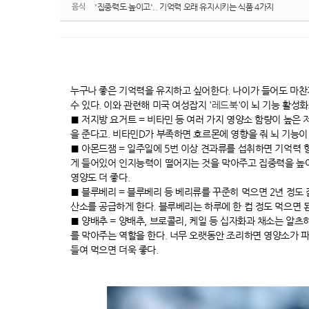
음식
'집중력도 높이고'.. 기억력 오래 유지시키는 식품 4가지
누구나 좋은 기억력을 유지하고 싶어한다. 나이가 들어도 마찬
수 있다. 이와 관련해 미국 여성잡지 '
레드북
'이 뇌 기능 활성
■ 저지방 요거트 = 비타민 등 여러 가지 영양소 함량이 높은
을 준다고. 비타민D가 부족하면 호르몬에 영향을 줘 뇌 기능이
■ 아몬드잼 = 일주일에 5번 이상 견과류를 섭취하면 기억력
게 들어있어 인지능력이 떨어지는 것을 막아주고 집중력을 높여
영양도 더 좋다.
■ 블루베리 = 블루베리 등 베리류를 꾸준히 먹으면 2년 정도
산소를 공급하게 한다. 블루베리는 하루에 한 컵 정도 먹으면 
■ 양배추 = 양배추, 브로콜리, 케일 등 십자화과 채소는 알
를 막아주는 역할을 한다. 너무 오랫동안 조리하면 영양소가 파
들여 먹으면 더욱 좋다.