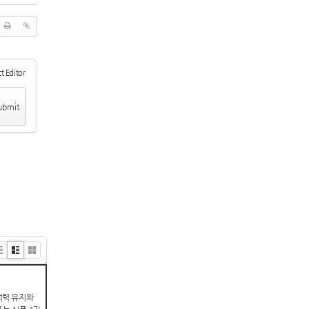
t Editor
i
Zi
G
t
n
al
e
le
억력 유지와
ry