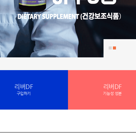
리버DF
리버DF
구입하기
기능성 성분