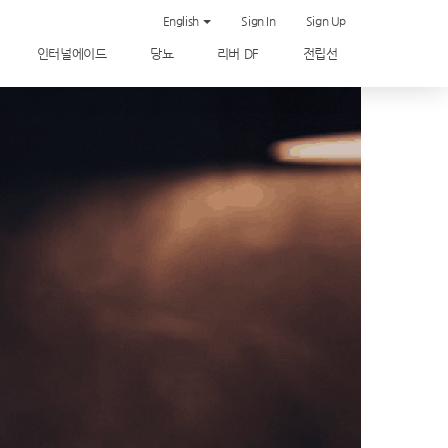
English
Sign In
Sign Up
인터널에이드
당뇨
리버 DF
전립선