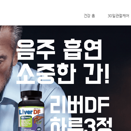
건강 홈
30일관절케어