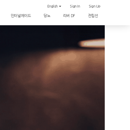
English
Sign In
Sign Up
인터널에이드
당뇨
리버 DF
전립선