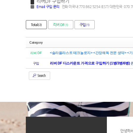
리버DF 구입하기
Email
구입 문의
전화 미국내 770 862 5254 (EST) 대한민국 070 7
Total
리버 DF
구입
(2)
(1)
(1)
Category
<솔라플라스트 테크놀로지> <간장해독 전문 생약> <기능
리버 DF
리버 DF 디스카운트 가격으로 구입하기 (1병/3병/6병)
구입
Search
안녕하