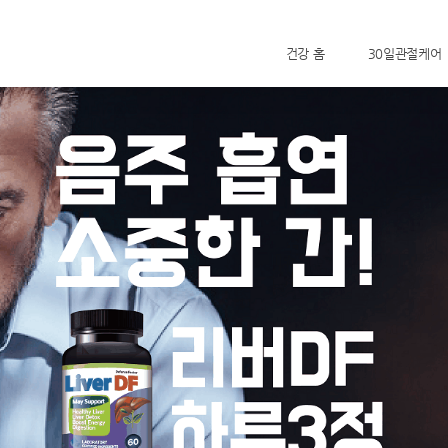
건강 홈
30일관절케어