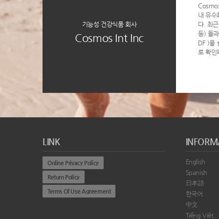
Cosmo
내 유수
기능성 건강식품 회사
다. 최근
등) 들과 
Cosmos Int Inc
DF )
로 확인
LINK
INFORM
English
Online Privacy Policy
Spanish
Return Policy
日本語
Terms Of Use Agreement
한국어
中文
Tiếng Việt