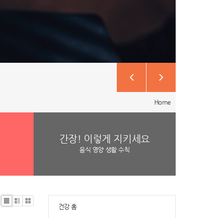
Home
간장! 이렇게 지키세요
음식 영양 생활 수칙
건강 홈
Li
Zi
G
st
n
al