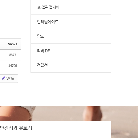
e
le
30일관절케어
ry
인터널에이드
당뇨
Views
리버 DF
8877
전립선
14706
Write
안전성과 유효성