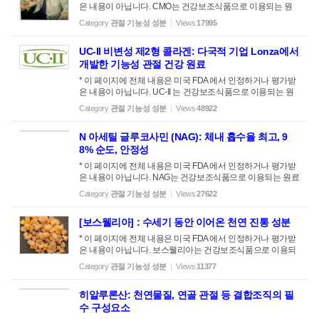
은 내용이 아닙니다. CMO는 건강보조식품으로 이용되는 원
료입니다. 질병을 치료하거나 진단하려는 의도가 아님을 밝힙
Category
관절 기능성 성분
Views
17995
니다. 필요한 경우 (기저질환) 복용하기전 건강 전문 종사자에
게 상담받으세요 세틸 마이리스톨리에이드 (CMO)의 발견 19
UC-II 비변성 제2형 콜라겐: 다국적 기업 Lonza에서
10년 버지니아 해리스버그 태생인 닥터 해리 디엘 ( Harry W D
iehl ). 미 국립 보건 연구소 ( National Institutes of Health )에서
개발한 기능성 관절 건강 원료
연구원으로 근무를 했는데 1974년 은퇴할 때까지 무려 500여
* 이 페이지에 전체 내용은 미국 FDA 에서 인정하거나 평가받
개의 새로운 합성물질을 개발하여 발표한 천재 화학자입니다.
은 내용이 아닙니다. UC-II 는 건강보조식품으로 이용되는 원
1962년 닥터 Diehl은 쥐(Mice) 관절에서 처음으로 '세틸 마이
료입니다. 질병을 치료하거나 진단하려는 의도가 아님을 밝힙
리스톨리에이드' ...
Category
관절 기능성 성분
Views
48922
니다. 필요한 경우 복용하기전 건강 전문 종사자에게 상담받
으세요 UC-II는 '비변성 II형 콜라겐'로 신체의 연골과 결합 조직
N 아세틸 글루코사민 (NAG): 체내 흅수율 최고, 9
에서 발견되는 단백질입니다. 1. 관절 건강 UC-II는 특히 골관
절염이나 류마티스 관절염과 같은 질환에서 관절 통증과 뻣뻣
8% 순도, 안정성
함을 위한 자연 요법으로 자주 사용됩니다. 임상에서 UC-II가
* 이 페이지에 전체 내용은 미국 FDA 에서 인정하거나 평가받
관절 불편을 줄이고 관절 기능을 향상시키는 데 도움이 될 수
은 내용이 아닙니다. NAG는 건강보조식품으로 이용되는 원료
있다고 합니다 2. 콜라겐 콜라겐은 신체의 주요 구조 단백질이
입니다. 질병을 치료하거나 진단하려는 의도가 아님을 밝힙니
며 관절, 힘줄, ...
Category
관절 기능성 성분
Views
27622
다. 필요한 경우 (기저질환) 복용하기전 건강 전문 종사자에게
상담받으세요 [약업신문]④ N-아세틸글루코사민 (yakup.com)
[보스웰리아] : 수세기 동안 이어온 천연 진통 성분
아래 내용은 신문기사를 전문 발췌한 것입니다. 1950년대의
페이퍼 크로마토그라피 기술의 발전으로 사람의 인유 중의 소
* 이 페이지에 전체 내용은 미국 FDA 에서 인정하거나 평가받
량 존재하는 당류의 분리가 가능하게 됐고 모유 중에서 10종
은 내용이 아닙니다. 보스웰리아는 건강보조식품으로 이용되
류의 중성당이 분리됐다.또 1980년대에는 27종류의 당류가
는 원료입니다. 질병을 치료하거나 진단하려는 의도가 아님을
Category
관절 기능성 성분
Views
11377
분리되었고 그 중 하나의 당인 N-아세틸글루코사민은 1981년
밝힙니다. 필요한 경우 (기저질환) 복용하기전 건강 전문 종사
일본의 사이토 등에 의해 초유의 K-...
자에게 상담받으세요 보스웰리아 세라타 나무의 수지에서 추
히알루론산: 천연물질, 연골 관절 등 결합조직의 필
출한 보스웰리아는 전통적으로 관절 건강을 지원하는 데 사용
되어 왔으며, 여러 연구에 따르면 보스웰리아가 관절 관련 문
수 구성요소
제가 있는 사람에게 도움이 될 수 있다고 합니다. 보스웰리아