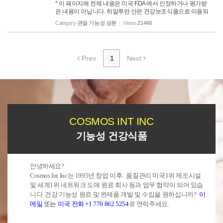
* 이 페이지에 전체 내용은 미국 FDA 에서 인정하거나 평가받
가 관절 건강에 도움이 될 수 있는 방법은 다음과 같습니다: 1.
은 내용이 아닙니다. 히알루란 산은 건강보조식품으로 이용되
항염증 특성 보스웰리아에는 항염 효과가 입증된 보스웰릭산
는 원료입니다. 질병을 치료하거나 진단하려는 의도가 아님을
이라는 화합물이 함유되어 있...
Category
관절 기능성 성분
Views
21448
밝힙니다. 필요한 경우 (기저질환) 복용하기전 건강 전문 종사
자에게 상담받으세요 히알루론산 흔히 HA로 약칭되는 히알루
론산은 인체에서 발견되는 자연 발생 물질입니다. 이는 글리
코사미노글리칸의 일종으로 피부, 연골, 관절 등 결합 조직의
Prev
1
Next
필수 구성 요소인 설탕 분자의 긴 사슬입니다. 히알루론산은
신체에서 몇 가지 중요한 역할을 합니다. 1. 윤활: HA는 관절을
윤활하고 완충시키는 활액의 주요 구성 요소입니다. 이는 뼈
사이의 마찰을 줄여 관절의 ...
COSMOS INT INC
기능성 건강식품
안녕하세요?
Cosmos Int Inc는 1995년 창업 이후. 품질관리 미국1위 제조시설
및 세계1위 네트워크 도매 원료 회사 등과 업무 협약이 되어 있습
니다. 건강 기능성 원료 및 완제품 개발 및 수입을 원하십니까?
이
메일
또는
미국 전화 +1 770 862 5254
로 연락주세요.