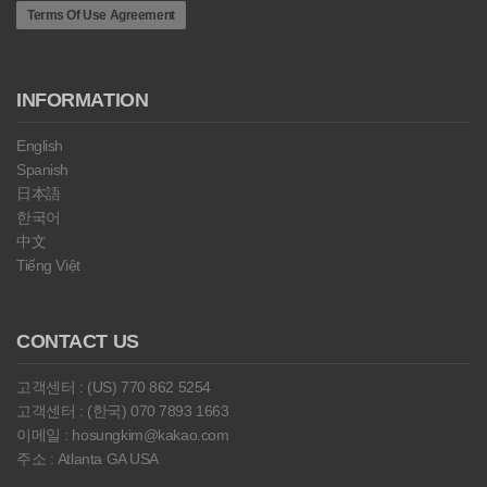
Terms Of Use Agreement
INFORMATION
English
Spanish
日本語
한국어
中文
Tiếng Việt
CONTACT US
고객센터 : (US) 770 862 5254
고객센터 : (한국) 070 7893 1663
이메일 : hosungkim@kakao.com
주소 : Atlanta GA USA