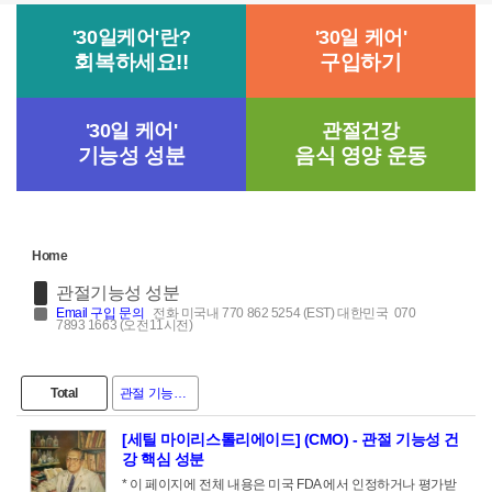
'30일케어'란?
'30일 케어'
회복하세요!!
구입하기
'30일 케어'
관절건강
기능성 성분
음식 영양 운동
Home
관절기능성 성분
Email
구입 문의
전화 미국내 770 862 5254 (EST) 대한민국 070
7893 1663 (오전11시전)
Total
관절 기능성 성분
[세틸 마이리스톨리에이드] (CMO) - 관절 기능성 건
강 핵심 성분
* 이 페이지에 전체 내용은 미국 FDA 에서 인정하거나 평가받