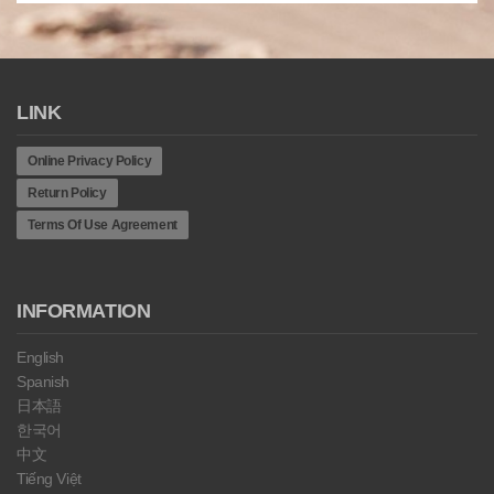
LINK
Online Privacy Policy
Return Policy
Terms Of Use Agreement
INFORMATION
English
Spanish
日本語
한국어
中文
Tiếng Việt