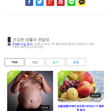
건강한 생활과 관절염
Email
구입 문의
전화 미국내 770 862 5254 (EST) 대한민국 070
7893 1663 (오전11시전)
Total
영양
음식
운동
14
14
MAR
MAR
8262
7090
by hsk
관절염환자에게 유익한 비타민 C가 풍부
by hsk
한 음식