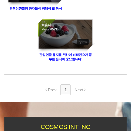
퇴행성관절염 환자들이 피해야 할 음식
15
in
음식
MAR
Views
6573
by hsk
관절연골 유지를 위하여 비타민 D가 풍
부한 음식이 중요합니다!
Prev
1
Next
COSMOS INT INC