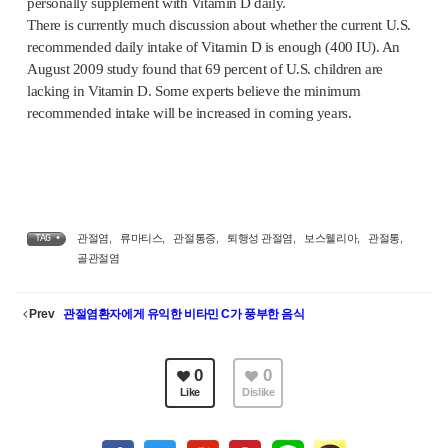
personally supplement with Vitamin D daily.
There is currently much discussion about whether the current U.S.
recommended daily intake of Vitamin D is enough (400 IU). An
August 2009 study found that 69 percent of U.S. children are
lacking in Vitamin D. Some experts believe the minimum
recommended intake will be increased in coming years.
관절염
,
류마티스
,
관절통증
,
퇴행성 관절염
,
보스웰리아
,
관절통
,
TAG •
골관절염
Prev
관절염환자에게 유익한 비타민 C가 풍부한 음식
0
0
Like
Dislike