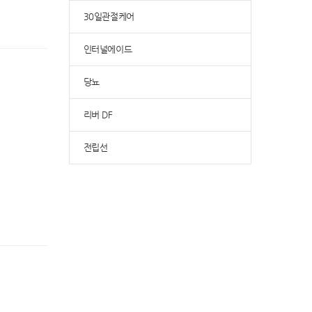
30일관절케어
인터널에이드
당뇨
리버 DF
전립선