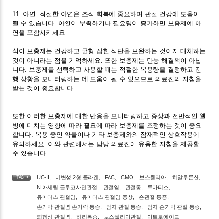
11. 아연: 적절한 아연은 조직 회복에 중요하며 관절 건강에 도움이
될 수 있습니다. 아연이 부족하거나 필요량이 증가하면 보충제에 아
연을 포함시키세요.
식이 보충제는 건강하고 균형 잡힌 식단을 보완하는 것이지 대체하는
것이 아니라는 점을 기억하세요. 또한 보충제는 만능 해결책이 아닙
니다. 보충제를 선택하고 사용할 때는 적절한 복용량을 결정하고 진
행 상황을 모니터링하는 데 도움이 될 수 있으므로 의료진의 지침을
받는 것이 중요합니다.
또한 이러한 보충제에 대한 반응을 모니터링하고 증상과 전반적인 웰
빙에 미치는 영향에 따라 필요에 따라 보충제를 조정하는 것이 중요
합니다. 복용 중인 약물이나 기타 보충제와의 잠재적인 상호작용에
유의하세요. 이와 관련해서는 담당 의료진이 유용한 지침을 제공할
수 있습니다.
UC-II
,
비변성 2형 콜라겐
,
FAC
,
CMO
,
보스웰리아
,
히알루론산
,
TAG •
N 아세틸 글루코사민관절
,
관절염
,
관절통
,
류마티스
,
류마티스 관절염
,
류마티스 관절염 증상
,
손관절 통증
,
손가락 관절염 손가락 통증
,
엄지 관절 통증
,
엄지 손가락 관절 통증
,
퇴행성 관절염
,
허리통증
,
보스웰리아관절
,
아트로에이드