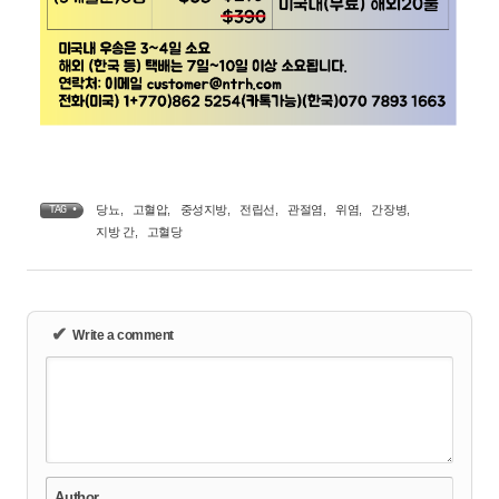
당뇨
,
고혈압
,
중성지방
,
전립선
,
관절염
,
위염
,
간장병
,
TAG •
지방 간
,
고혈당
✔
Write a comment
Author