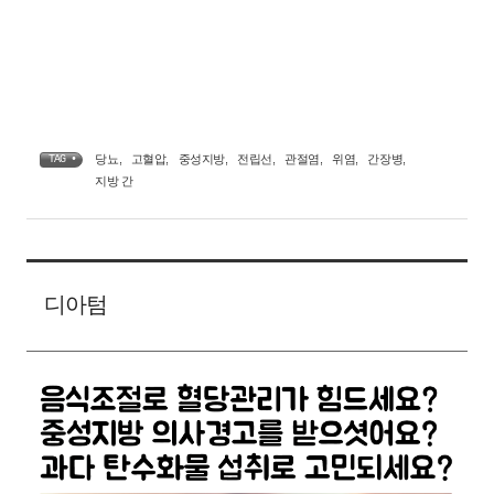
당뇨
,
고혈압
,
중성지방
,
전립선
,
관절염
,
위염
,
간장병
,
TAG •
지방 간
디아텀