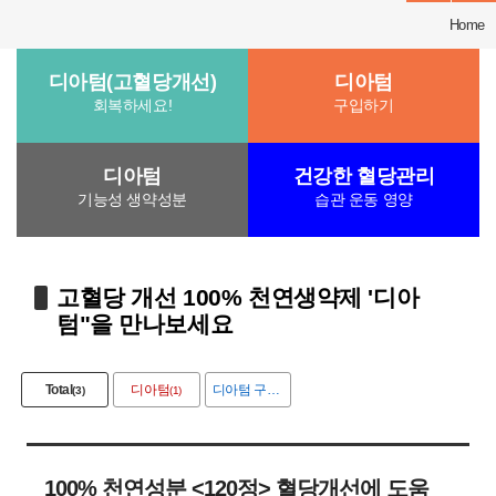
Home
디아텀(고혈당개선)
디아텀
회복하세요!
구입하기
디아텀
건강한 혈당관리
기능성 생약성분
습관 운동 영양
고혈당 개선 100% 천연생약제 '디아
텀"을 만나보세요
Total
디아텀
디아텀 구입
(3)
(1)
(1)
100% 천연성분 <120정> 혈당개선에 도움