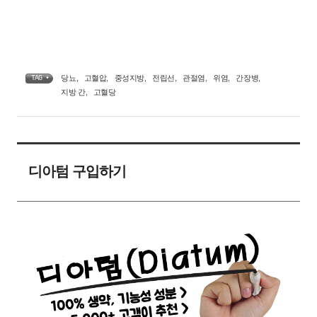
당뇨
,
고혈압
,
중성지방
,
전립선
,
관절염
,
위염
,
간장병
,
TAG •
지방 간
,
고혈당
디아텀 구입하기