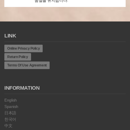
품질을 유지합니다.
LINK
Online Privacy Policy
Return Policy
Terms Of Use Agreement
INFORMATION
English
Spanish
日本語
한국어
中文