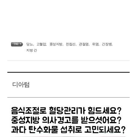
당뇨
,
고혈압
,
중성지방
,
전립선
,
관절염
,
위염
,
간장병
,
TAG •
지방 간
디아텀