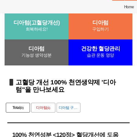
Home
디아텀(고혈당개선)
디아텀
회복하세요!
구입하기
디아텀
건강한 혈당관리
기능성 생약성분
습관 운동 영양
고혈당 개선 100% 천연생약제 '디아
텀"을 만나보세요
Total
디아텀
디아텀 구입
(3)
(1)
(1)
100% 천연성분 <120정> 혈당개선에 도움