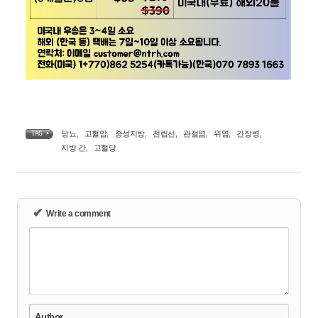
당뇨
,
고혈압
,
중성지방
,
전립선
,
관절염
,
위염
,
간장병
,
TAG •
지방 간
,
고혈당
✔
Write a comment
Author