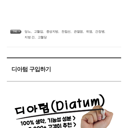
당뇨
,
고혈압
,
중성지방
,
전립선
,
관절염
,
위염
,
간장병
,
TAG •
지방 간
,
고혈당
디아텀 구입하기