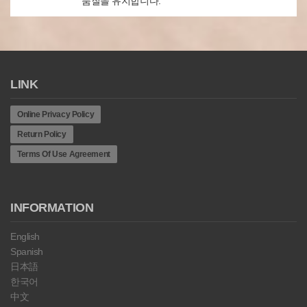
품질을 유지합니다.
LINK
Online Privacy Policy
Return Policy
Terms Of Use Agreement
INFORMATION
English
Spanish
日本語
한국어
中文