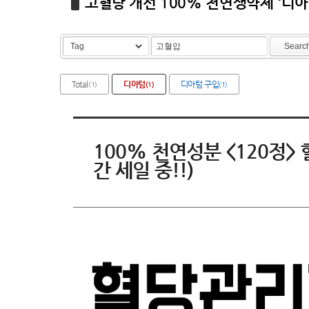
고혈당 개선 100% 천연생약제 '디
Searc
Total
디아텀
디아텀 구입
(1)
(1)
(1)
100% 천연성분 <120정
간 세일 중!!)