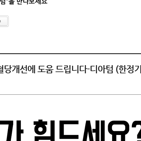
아텀"을 만나보세요
h
> 혈당개선에 도움 드립니다-디아텀 (한정