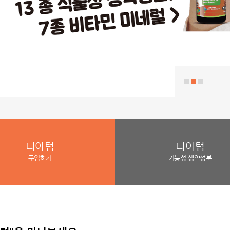
디아텀
디아텀
구입하기
기능성 생약성분