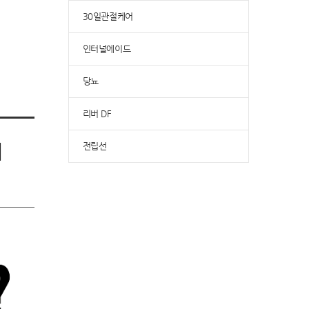
30일관절케어
인터널에이드
당뇨
리버 DF
전립선
기