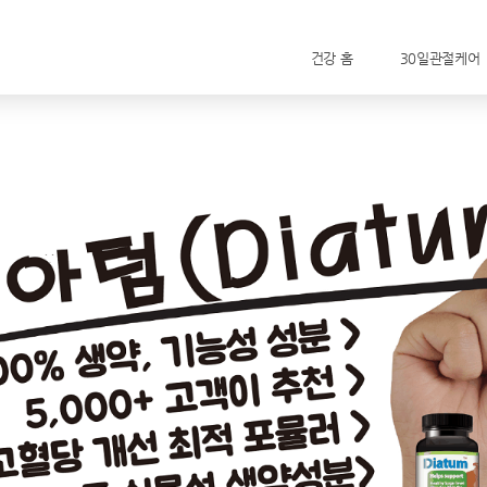
건강 홈
30일관절케어