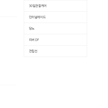
30일관절케어
인터널에이드
당뇨
리버 DF
전립선