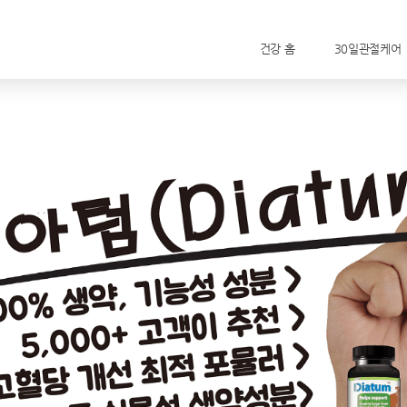
건강 홈
30일관절케어