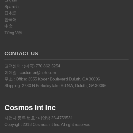
English
Spanish
日本語
한국어
中文
Tiếng Việt
CONTACT US
고객센터 : (미국) 770 862 5254
이메일 : customer@ntrh.com
주소 : Office: 3555 Koger Boulevard Duluth, GA 30096
Shipping: 2730 N Berkeley lake Rd NW, Duluth, GA 30096
Cosmos Int Inc
사업자 등록 번호 : 미연방 26-4759531
Copyright 2018 Cosmos Int Inc. All right reserved