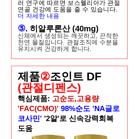
러 연구에 따르면 보스웰리아가 관절
연골 건강에 도움을 줄 수 있습니다.
더 자세한 내용
⑤
. 히알루론산 (40mg)
신체에서 생성되는 깨끗하고, 끈적한
천연 물질입니다. 관절조직에 수분을
유지시켜 건강하게 합니다.
제품
②
조인트 DF
(관절디펜스)
핵심제품:
고순도,고용량
'FAC(CMO)'
98%순도 'NA글로
코사민'
'2알'로 신속강력회복
도움