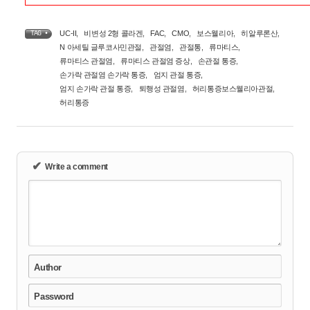
UC-II
,
비변성 2형 콜라겐
,
FAC
,
CMO
,
보스웰리아
,
히알루론산
,
TAG •
N 아세틸 글루코사민관절
,
관절염
,
관절통
,
류마티스
,
류마티스 관절염
,
류마티스 관절염 증상
,
손관절 통증
,
손가락 관절염 손가락 통증
,
엄지 관절 통증
,
엄지 손가락 관절 통증
,
퇴행성 관절염
,
허리통증보스웰리아관절
,
허리통증
✔
Write a comment
Author
Password