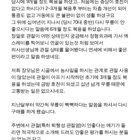
당시에 9개월 정도 복용을 하셨고.. 처음에는 증상이 호전이
없다고 하시다가 2~3개월 복용후 부터는 차츰 개선이 되어
통증도 없고 거동에도 큰 불편이 없이 생활 하셨구요
그 뒤에 십여년이 지나서 (당시 70대 중반) 다시 무릎이 안
좋으시다는 말씀에 6개월 정도 복용을 하셨습니다.
정말로 관절이 어떤 상태인지 궁금해서 정형외과에 가서 엑
스레이를 찍어보니 연골이 있는것 처럼 보여서
의사선생님께 관절 상태를 물어봤더니 연세에 비해서 좋은
편이라고 말씀 하셨네요.
저희 장모님은 시골에서 농사일을 하시는 관계로 관절 사용
이 많았는데 관절이 아프기 시작하던 초기에 3개월 정도 복
용을 하셨는데 금방 호전이 되셨고 십년 넘게 무릎 때문에
고통받는 일은 없으시네요.
지난달부터 약간씩 무릎이 뻑뻑하다는 말씀을 하셔서 다시
구매를 하게 됐습니다.
주변에서 관절(특히 퇴행성 관절염)이 안좋다는 얘기가 들
리면 적극적으로 소개해 드려도 안좋은 평가를 하시는 분들
이 없는것 같고