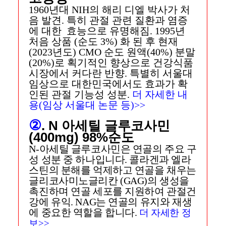
1960년대 NIH의 해리 디엘 박사가 처
음 발견. 특히 관절 관련 질환과 염증
에 대한 효능으로 유명해짐. 1995년
처음 상품 (순도 3%) 화 된 후 현재
(2023년도) CMO 순도
원액(40%) 분말
(20%)로 획기적인 향상으로 건강식품
시장에서 커다란 반향. 특별히 서울대
임상으로 대한민국에서도 효과가 확
인된 관절 기능성 성분.
더 자세한 내
용(임상 서울대 논문 등)>>
②
. N 아세틸 글루코사민
(400mg) 98%순도
N-아세틸 글루코사민은 연골의 주요 구
성 성분 중 하나입니다. 콜라겐과 엘라
스틴의 분해를 억제하고 연골을 채우는
글리코사미노글리칸 (GAG)의 생성을
촉진하며 연골 세포를 지원하여 관절건
강에 유익. NAG는 연골의 유지와 재생
에 중요한 역할을 합니다.
더 자세한 정
보>>