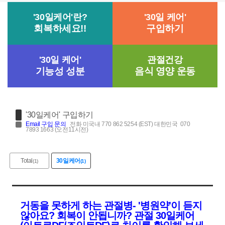
'30일케어'란?
'30일 케어'
회복하세요!!
구입하기
'30일 케어'
관절건강
기능성 성분
음식 영양 운동
'30일케어' 구입하기
Email
구입 문의
전화 미국내 770 862 5254 (EST) 대한민국 070
7893 1663 (오전11시전)
Total
30일케어
(1)
(1)
거동을 못하게 하는 관절병- '병원약'이 듣지
않아요? 회복이 안됩니까? 관절 30일케어