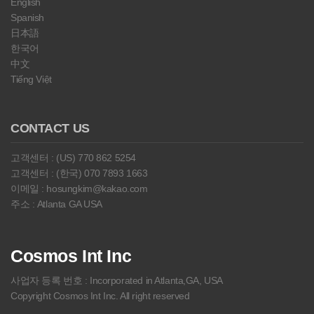
English
Spanish
日本語
한국어
中文
Tiếng Việt
CONTACT US
고객센터 : (US) 770 862 5254
고객센터 : (한국) 070 7893 1663
이메일 : hosungkim@kakao.com
주소 : Atlanta GA USA
Cosmos Int Inc
사업자 등록 번호 : Incorporated in Atlanta,GA, USA
Copyright Cosmos Int Inc. All right reserved