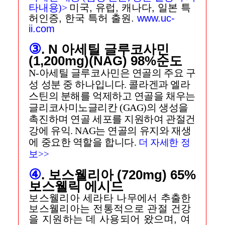
타내용)>
미국, 유럽, 캐나다, 일본 특
허인증, 한국 특허 출원.
www.uc-
ii.com
③
. N 아세틸 글루코사민
(1,200mg)(NAG) 98%순도
N-아세틸 글루코사민은 연골의 주요 구
성 성분 중 하나입니다. 콜라겐과 엘라
스틴의 분해를 억제하고 연골을 채우는
글리코사미노글리칸 (GAG)의 생성을
촉진하며 연골 세포를 지원하여 관절건
강에 유익. NAG는 연골의 유지와 재생
에 중요한 역할을 합니다.
더 자세한 정
보>>
④
. 보스웰리아 (720mg) 65%
보스웰릭 에시드
보스웰리아 세라타 나무에서 추출
한
보스웰리아는 전통적으로 관절 건강
을 지원하는 데 사용되어 왔으며, 여