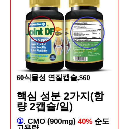
60식물성 연질캡슐,$60
핵심 성분 2가지(함
량 2캡슐/일)
①
. CMO (900mg)
40%
순도
고용량