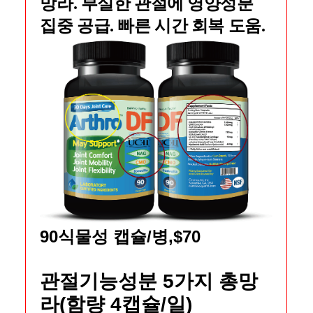
망라. 부실한 관절에 영양성분
집중 공급. 빠른 시간 회복 도움.
90식물성 캡슐/병,$70
관절기능성분 5가지 총망
라(함량 4캡슐/일)