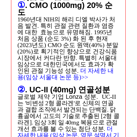
①
. CMO (1000mg) 20% 순
도
1960년대 NIH의 해리 디엘 박사가 처
음 발견. 특히 관절 관련 질환과 염증
에 대한 효능으로 유명해짐. 1995년
처음 상품 (순도 3%) 화 된 후 현재
(2023년도) CMO 순도
원액(40%) 분말
(20%)로 획기적인 향상으로 건강식품
시장에서 커다란 반향. 특별히 서울대
임상으로 대한민국에서도 효과가 확
인된 관절 기능성 성분.
더 자세한 내
용(임상 서울대 논문 등)>>
②
. UC-II (40mg) 연골성분
글로벌 제약 기업 Lonza 성분.
UC-II
는 '비변성 2형 콜라겐'로 신체의 연골
과 결합 조직에서 발견되는 단백질. 닭
흉골에서 고도의 기술로 추출된 [2형 콜
라겐]. 임상 3회 일 40mg 복용으로 관절
개선 효과를 볼 수 있는 첨단 성분.
더
자세한 내용 (임상 논문, 영문 설명서 기