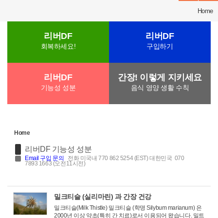
Home
리버DF
리버DF
회복하세요!
구입하기
리버DF
간장! 이렇게 지키세요
기능성 성분
음식 영양 생활 수칙
Home
리버DF 기능성 성분
Email
구입 문의
전화 미국내 770 862 5254 (EST) 대한민국 070
7893 1663 (오전11시전)
밀크티슬 (실리마린) 과 간장 건강
밀크티슬(Milk Thistle) 밀크티슬 (학명 Silybum marianum) 은
2000년 이상 약초(특히 간 치료)로서 이용되어 왔습니다. 밀트