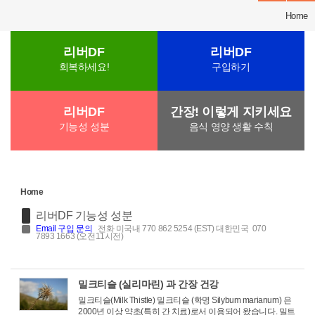
Home
리버DF
리버DF
회복하세요!
구입하기
리버DF
간장! 이렇게 지키세요
기능성 성분
음식 영양 생활 수칙
Home
리버DF 기능성 성분
Email
구입 문의
전화 미국내 770 862 5254 (EST) 대한민국 070
7893 1663 (오전11시전)
밀크티슬 (실리마린) 과 간장 건강
밀크티슬(Milk Thistle) 밀크티슬 (학명 Silybum marianum) 은
2000년 이상 약초(특히 간 치료)로서 이용되어 왔습니다. 밀트