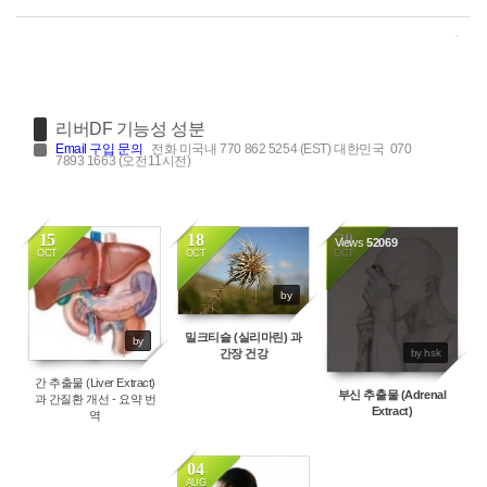
리버DF 기능성 성분
Email
구입 문의
전화 미국내 770 862 5254 (EST) 대한민국 070
7893 1663 (오전11시전)
15
18
20
74081
27208
Views
52069
OCT
OCT
OCT
by
밀크티슬 (실리마린) 과
by
by hsk
간장 건강
간 추출물 (Liver Extract)
부신 추출물 (Adrenal
과 간질환 개선 - 요약 번
Extract)
역
04
13265
AUG