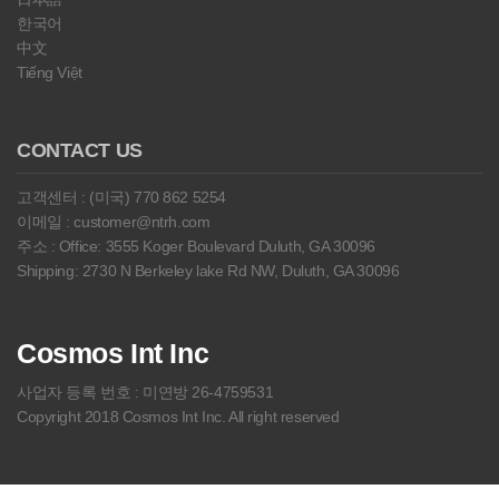
한국어
中文
Tiếng Việt
CONTACT US
고객센터 : (미국) 770 862 5254
이메일 : customer@ntrh.com
주소 : Office: 3555 Koger Boulevard Duluth, GA 30096
Shipping: 2730 N Berkeley lake Rd NW, Duluth, GA 30096
Cosmos Int Inc
사업자 등록 번호 : 미연방 26-4759531
Copyright 2018 Cosmos Int Inc. All right reserved