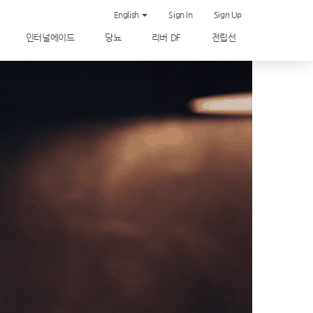
English
Sign In
Sign Up
인터널에이드
당뇨
리버 DF
전립선