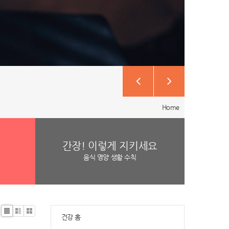
Home
간장! 이렇게 지키세요
음식 영양 생활 수칙
건강 홈
Li
Zi
G
st
n
al