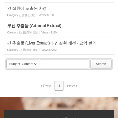
간 질환에 노출된 환경
Category
건강한 간(肝)
Views
37100
부신 추출물 (Adrenal Extract)
Category
간(肝)회복 성분
Views
49140
간 추출물 (Liver Extract)과 간질환 개선 - 요약 번역
Category
간(肝)회복 성분
Views
68252
Search
Prev
1
Next