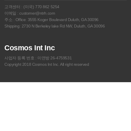
고객센터 : (미국) 770 862 5254
이메일 : customer@ntrh.com
주소 : Office: 3555 Koger Boulevard Duluth, GA 30096
Shipping: 2730 N Berkeley lake Rd NW, Duluth, GA 30096
Cosmos Int Inc
사업자 등록 번호 : 미연방 26-4759531
Copyright 2018 Cosmos Int Inc. All right reserved