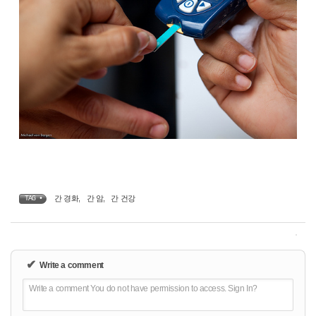
간 경화
,
간 암
,
간 건강
TAG •
✔
Write a comment
Write a comment You do not have permission to access. Sign In?