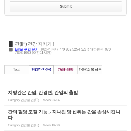
간(肝) 건강 지키기!!
Email
구입 문의
전화 미국내 770 862 5254 (EST) 대한민국 070
7893 1663 (오전11시전)
Total
건강한 간(肝)
간(肝)영양
간(肝)회복 성분
지방간은 간염, 간경변, 간암의 출발
Category
건강한 간(肝)
Views
23264
간의 혈당 조절 기능..- 지나친 당 섭취는 간을 손상시킵니
다
Category
건강한 간(肝)
Views
18270