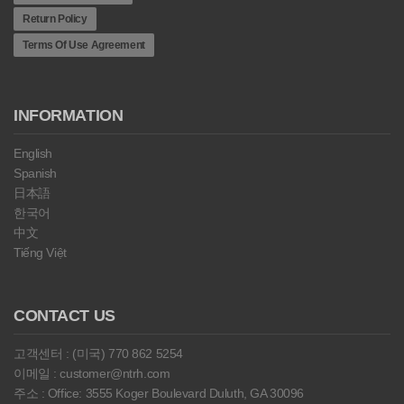
Return Policy
Terms Of Use Agreement
INFORMATION
English
Spanish
日本語
한국어
中文
Tiếng Việt
CONTACT US
고객센터 : (미국) 770 862 5254
이메일 : customer@ntrh.com
주소 : Office: 3555 Koger Boulevard Duluth, GA 30096