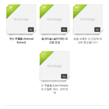
20
18
04
OCT
OCT
AUG
49142
28191
13738
No Image
No Image
No Image
by
by
by
부신 추출물 (Adrenal
밀크티슬 (실리마린) 과
담즙 보충은 간 건강에 대
Extract)
간장 건강
단히 중요합니다 !
15
OCT
68253
No Image
by
간 추출물 (Liver Extract)
과 간질환 개선 - 요약 번
역