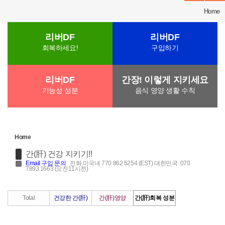
Home
리버DF
리버DF
회복하세요!
구입하기
리버DF
간장! 이렇게 지키세요
기능성 성분
음식 영양 생활 수칙
Home
간(肝) 건강 지키기!!
Email
구입 문의
전화 미국내 770 862 5254 (EST) 대한민국 070
7893 1663 (오전11시전)
Total
건강한 간(肝)
간(肝)영양
간(肝)회복 성분