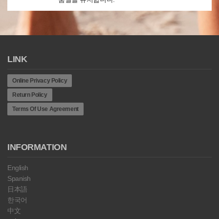
LINK
Online Privacy Policy
Return Policy
Terms Of Use Agreement
INFORMATION
English
Spanish
日本語
한국어
中文