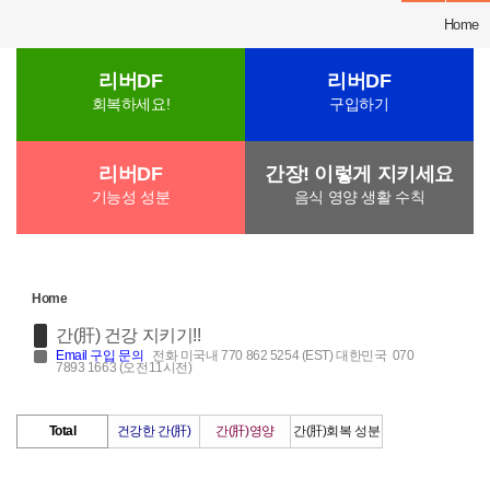
Home
리버DF
리버DF
회복하세요!
구입하기
리버DF
간장! 이렇게 지키세요
기능성 성분
음식 영양 생활 수칙
Home
간(肝) 건강 지키기!!
Email
구입 문의
전화 미국내 770 862 5254 (EST) 대한민국 070
7893 1663 (오전11시전)
Total
건강한 간(肝)
간(肝)영양
간(肝)회복 성분