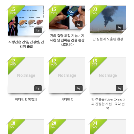
15
15
03
MAR
MAR
AUG
23268
18270
37104
by
by
by
간의 혈당 조절 기능..- 지
간 질환에 노출된 환경
나친 당 섭취는 간을 손상
지방간은 간염, 간경변, 간
시킵니다
암의 출발
12
12
15
AUG
AUG
OCT
14425
17980
68253
No Image
No Image
No Image
by
by
by
비타민 B 복합체
비타민 C
간 추출물 (Liver Extract)
과 간질환 개선 - 요약 번
역
18
20
04
OCT
OCT
AUG
28191
49142
13738